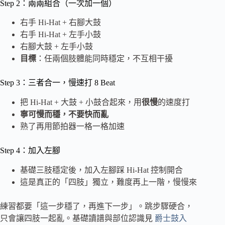
Step 2：兩兩組合（一次加一個）
右手 Hi-Hat + 右腳大鼓
右手 Hi-Hat + 左手小鼓
右腳大鼓 + 左手小鼓
目標
：任兩個肢體能同時穩定，不互相干擾
Step 3：三者合一，慢速打 8 Beat
把 Hi-Hat + 大鼓 + 小鼓合起來，用
很慢
的速度打
寧可慢而穩，不要快而亂
熟了再用節拍器一格一格加速
Step 4：加入左腳
基礎三肢穩定後，加入左腳踩 Hi-Hat 控制開合
這是真正的「四肢」獨立，難度再上一階，慢慢來
練習都要「這一步穩了，再進下一步」。跳步驟硬合，
只會讓四肢一起亂。基礎讀譜與部位認識見
爵士鼓入