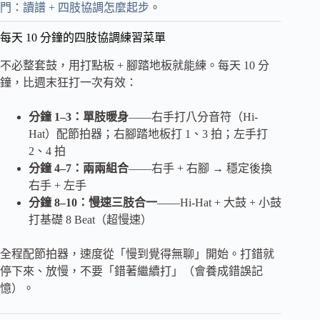
門：讀譜 + 四肢協調怎麼起步
。
每天 10 分鐘的四肢協調練習菜單
不必整套鼓，用打點板 + 腳踏地板就能練。每天 10 分
鐘，比週末狂打一次有效：
分鐘 1–3：單肢暖身
——右手打八分音符（Hi-
Hat）配節拍器；右腳踏地板打 1、3 拍；左手打
2、4 拍
分鐘 4–7：兩兩組合
——右手 + 右腳 → 穩定後換
右手 + 左手
分鐘 8–10：慢速三肢合一
——Hi-Hat + 大鼓 + 小鼓
打基礎 8 Beat（超慢速）
全程配節拍器，速度從「慢到覺得無聊」開始。打錯就
停下來、放慢，不要「錯著繼續打」（會養成錯誤記
憶）。