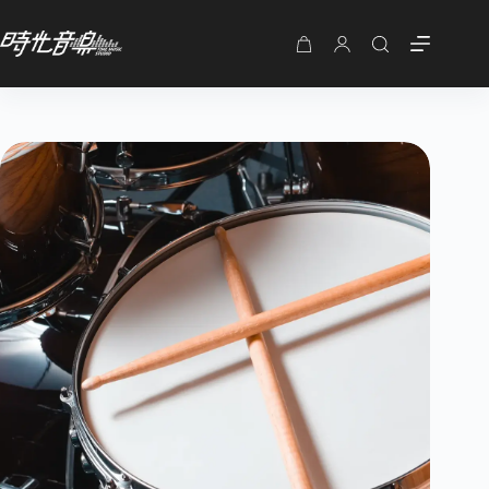
購
物
車