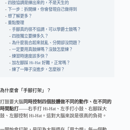
四肢協調是練出來的，不是天生的
下一步：拆開練，你會發現自己做得到
想了解更多？
重點整理
手腳真的很不協調，可以學爵士鼓嗎？
四肢獨立要練多久？
為什麼我合起來就亂、分開卻沒問題？
一定要用真鼓練嗎？沒鼓怎麼練？
練習時速度該多快？
加左腳踩 Hi-Hat 好難，正常嗎？
練了一陣子沒進步，怎麼辦？
為什麼會「手腳打架」？
打鼓要大腦
同時控制四個肢體做不同的動作、在不同的
時間點打
——右手打 Hi-Hat、左手打小鼓、右腳踩大
鼓、左腳控制 Hi-Hat。這對大腦來說是很高的負荷。
一開始會打架，是因為大腦還在「用力想」每一個動