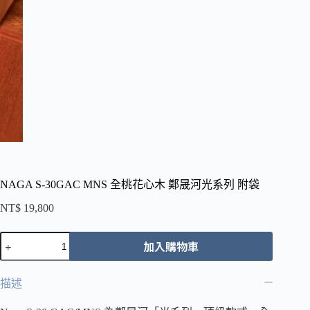
NAGA S-30GAC MNS 全桃花心木 鄭晟河光系列 附袋
NT$
19,800
NAGA
加入購物車
S-
30GAC
MNS
描述
全
桃