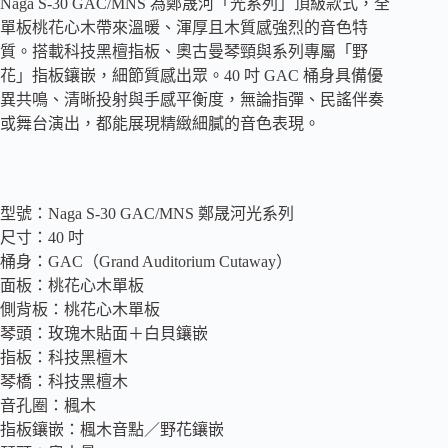
Naga S-30 GAC/MNS 為鄭晟河「光系列」頂級款式，全
花
單板桃花心木帶來溫暖、渾厚且木質感強烈的音色特
心
木
質。搭載科技黑檀指板、奧古曼琴頸與系列專屬「野
鄭
花」指板鑲嵌，細節質感出眾。40 吋 GAC 桶身具備優
晟
異共鳴、清晰投射與手感平衡度，無論指彈、民謠伴奏
河
或舞台演出，都能展現精緻細膩的音色表現。
光
系
列
附
型號：Naga S-30 GAC/MNS 鄭晟河光系列
袋
尺寸：40 吋
數
量
桶身：GAC（Grand Auditorium Cutaway）
面板：桃花心木單板
側背板：桃花心木單板
琴頭：玫瑰木貼面＋白貝鑲嵌
指板：科技黑檀木
琴橋：科技黑檀木
音孔圈：楓木
指板鑲嵌：楓木音點／野花鑲嵌