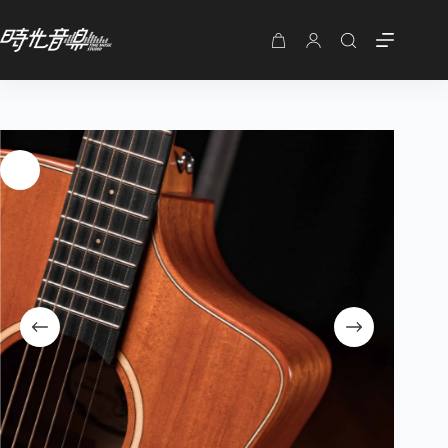
NAGA S-30GAC MNS 全桃花心木 鄭晟河光系列 附袋
加入購物車
NT$
19,800
購
物
車