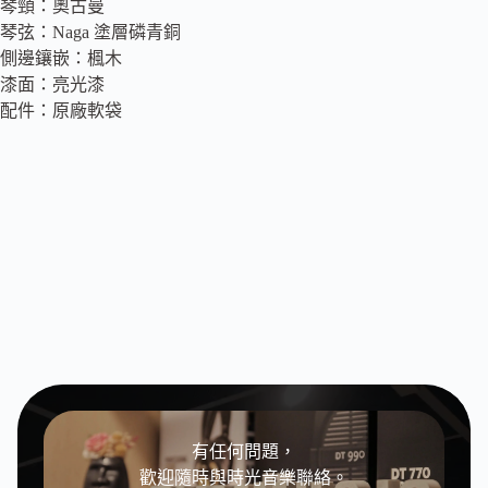
琴頸：奧古曼
琴弦：Naga 塗層磷青銅
側邊鑲嵌：楓木
漆面：亮光漆
配件：原廠軟袋
有任何問題，
歡迎隨時與時光音樂聯絡。