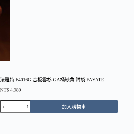
法雅特 F4016G 合板雲杉 GA桶缺角 附袋 FAYATE
NT$
4,980
法
加入購物車
雅
特
F4016G
合
板