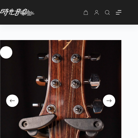
法雅特 F4016G 合板雲杉 GA桶缺角 附袋 FAYATE
加入購物車
NT$
4,980
購
物
車