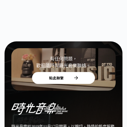
雲
杉
GA
桶
缺
角
附
袋
FAYATE
數
有任何問題，
量
歡迎隨時與時光音樂聯絡。
點此聯繫
時光音樂於2019年11月17日開幕，以親切、熱情的態度服務