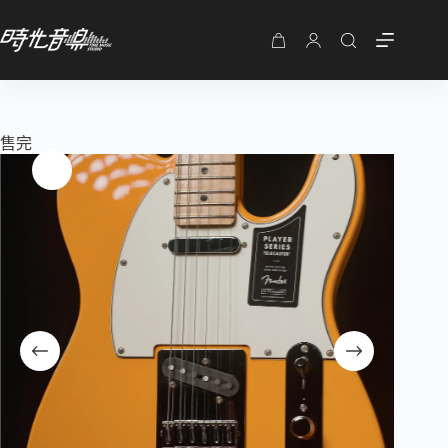
購
物
車
售完