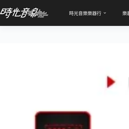
Nux
Nux MP-2 吉他/貝斯 藍芽效果器 音箱模擬 Mighty Plug
MP-
時光音樂樂器行
樂
NT$
2,800
2
吉
他/
貝
斯
藍
芽
效
果
器
音
箱
模
擬
Mighty
Plug
數
量