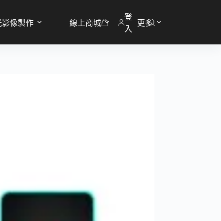
登
光影像製作
線上商城
更多
購
入
物
車