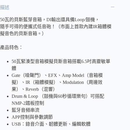
50BT
描述
藍
芽
50瓦的貝斯藍芽音箱，DI輸出還具備Loop/鼓機，
貝
隨手可得的便攜式低音砲！（市面上首款內建IR箱體模
斯
音
擬音色的貝斯音箱。）
箱
數
產品特色：
量
50瓦緊湊型音箱模擬貝斯音箱搭載6.5吋高靈敏單
體
Gate（噪聲門）、EFX、Amp Model（音箱模
擬）、IR（箱體模擬）、Modulation（周邊效
果）、Reverb（混響）
Drum & Loop （鼓機與60秒循環樂句）可搭配
NMP-2踏板控制
藍牙音頻串流
APP控制與參數調節
USB：錄音介面、韌體更新、編輯軟體