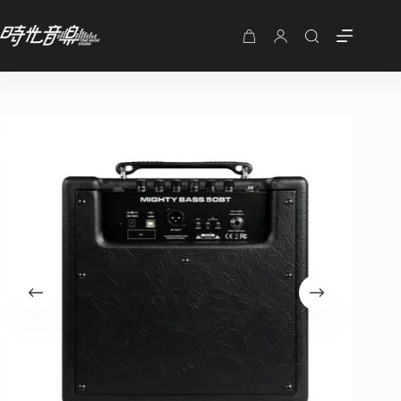
Nux Mighty Bass 50BT 藍芽 貝斯音箱
加入購物車
NT$
8,900
購
物
車