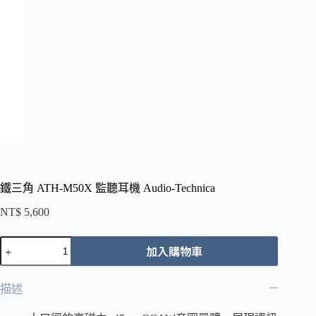
鐵三角 ATH-M50X 監聽耳機 Audio-Technica
NT$
5,600
鐵
加入購物車
三
角
ATH-
描述
M50X
監