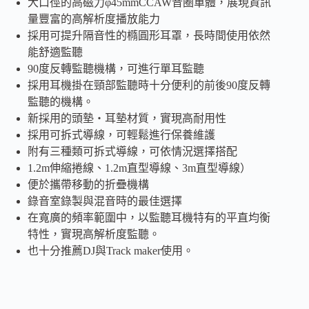
大口徑的高磁力φ45mmCCAW音圈單體，展現資訊
聽
量豐富的高解析度播放能力
耳
採用可提升隔音性的橢圓形耳罩，長時間使用依然
機
Audio-
能舒適監聽
Technica
90度反轉監聽機構，可進行單耳監聽
數
採用耳機掛在頸部監聽時十分便利的前後90度反轉
量
監聽的機構。
新採用的頭墊・耳墊材質，實現高耐用性
採用可拆式導線，可輕鬆進行保養維護
附有三種類可拆式導線，可依情況選擇搭配
1.2m伸縮捲線、1.2m直型導線、3m直型導線）
便於攜帶移動的折疊機構
錄音室錄製與混音時的最佳選擇
在寬廣的頻率範圍中，以監聽耳機特有的平直均衡
特性，實現高解析度監聽。
也十分推薦DJ與Track maker使用。