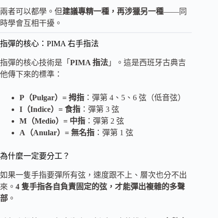
兩者可以都學。但
建議專精一種，再涉獵另一種
——同
時學會互相干擾。
指彈的核心：PIMA 右手指法
指彈的核心技術是「
PIMA 指法
」。這是西班牙古典吉
他傳下來的標準：
P（Pulgar）= 拇指
：彈第 4、5、6 弦（低音弦）
I（Indice）= 食指
：彈第 3 弦
M（Medio）= 中指
：彈第 2 弦
A（Anular）= 無名指
：彈第 1 弦
為什麼一定要分工？
如果一隻手指要彈所有弦，速度跟不上、層次也分不出
來。
4 隻手指各自負責固定的弦，才能彈出複雜的多聲
部
。