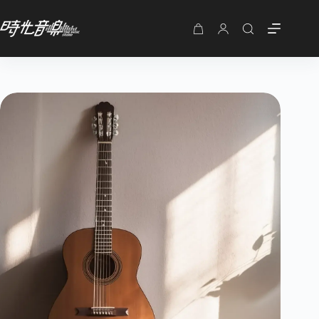
購
物
車