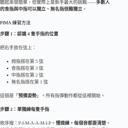
聽起來很簡單，但實際上是新手最大的挑戰——
多數人
的食指與中指可以獨立、無名指很難獨立
。
PIMA 練習方法
步驟 1：認識 4 隻手指的位置
把右手放在弦上：
拇指搭在第 5 弦
食指搭在第 3 弦
中指搭在第 2 弦
無名指搭在第 1 弦
這個是「
預備姿勢
」。所有指彈動作都從這裡開始。
步驟 2：單獨練每隻手指
依序撥：P-I-M-A-A-M-I-P。
慢速練，每個音都要清楚
。