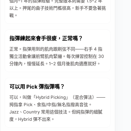
個月–1 年的指彈經驗。完整版本則需要 1.5–2 年
以上。押尾的曲子技術門檻很高，新手不要急著挑
戰。
指彈練起來會手很痠，正常嗎？
正常。指彈用到的肌肉跟刷弦不同——右手 4 指
獨立活動會讓前臂肌肉緊繃。每次練習控制在 30
分鐘內，慢慢延長。1–2 個月後肌肉適應就好。
可以用 Pick 彈指彈嗎？
可以，叫做「Hybrid Picking」（混合彈法）——
拇指拿 Pick、食指/中指/無名指撥高音弦。
Jazz、Country 常用這個技法。但純指彈的細膩
度，Hybrid 彈不出來。