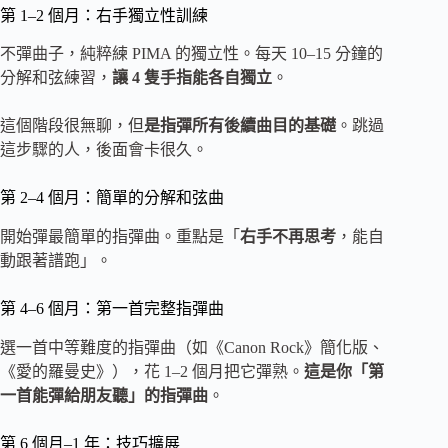
第 1–2 個月：右手獨立性訓練
不彈曲子，純粹練 PIMA 的獨立性。每天 10–15 分鐘的
分解和弦練習，
讓 4 隻手指能各自獨立
。
這個階段很無聊，但
是指彈所有後續曲目的基礎
。跳過
這步驟的人，後面會卡很久。
第 2–4 個月：簡單的分解和弦曲
開始彈最簡單的指彈曲。重點是「
右手不再思考
，能自
動跟著譜跑」。
第 4–6 個月：第一首完整指彈曲
選一首中等難度的指彈曲（如《Canon Rock》簡化版、
《愛的羅曼史》），花 1–2 個月把它彈熟。
這是你「第
一首能彈給朋友聽」的指彈曲
。
第 6 個月–1 年：技巧擴展