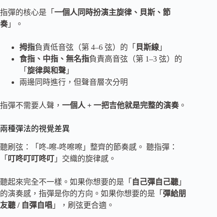
指彈的核心是「
一個人同時扮演主旋律、貝斯、節
奏
」。
拇指
負責低音弦（第 4–6 弦）的「
貝斯線
」
食指、中指、無名指
負責高音弦（第 1–3 弦）的
「
旋律與和聲
」
兩邊同時進行，但聲音層次分明
指彈不需要人聲，
一個人 + 一把吉他就是完整的演奏
。
兩種彈法的視覺差異
聽刷弦：「咚-嚓-咚嚓嚓」整齊的節奏感。 聽指彈：
「
叮咚叮叮咚叮
」交織的旋律感。
聽起來完全不一樣。如果你想要的是「
自己彈自己聽
」
的演奏感，指彈是你的方向。如果你想要的是「
彈給朋
友聽 / 自彈自唱
」，刷弦更合適。