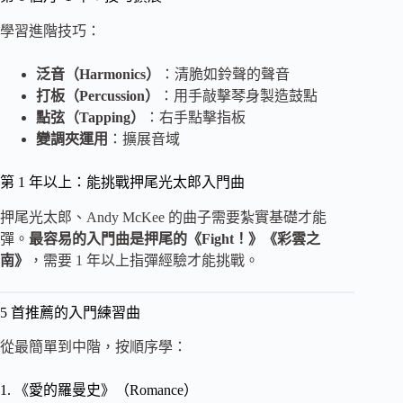
學習進階技巧：
泛音（Harmonics）
：清脆如鈴聲的聲音
打板（Percussion）
：用手敲擊琴身製造鼓點
點弦（Tapping）
：右手點擊指板
變調夾運用
：擴展音域
第 1 年以上：能挑戰押尾光太郎入門曲
押尾光太郎、Andy McKee 的曲子需要紮實基礎才能
彈。
最容易的入門曲是押尾的《Fight！》《彩雲之
南》
，需要 1 年以上指彈經驗才能挑戰。
5 首推薦的入門練習曲
從最簡單到中階，按順序學：
1. 《愛的羅曼史》（Romance）