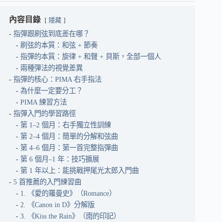
內容目錄
隱藏
指彈跟刷弦到底差在哪？
刷弦的本質：和弦 + 節奏
指彈的本質：旋律 + 和聲 + 貝斯，全部一個人
兩種彈法的視覺差異
指彈的核心：PIMA 右手指法
為什麼一定要分工？
PIMA 練習方法
指彈入門的學習路徑
第 1–2 個月：右手獨立性訓練
第 2–4 個月：簡單的分解和弦曲
第 4–6 個月：第一首完整指彈曲
第 6 個月–1 年：技巧擴展
第 1 年以上：能挑戰押尾光太郎入門曲
5 首推薦的入門練習曲
1. 《愛的羅曼史》（Romance）
2. 《Canon in D》分解版
3. 《Kiss the Rain》（雨的印記）