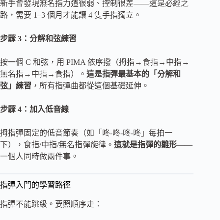
新手會發現無名指力道很弱、控制很差——這是必經之
路，需要 1–3 個月才能讓 4 隻手指獨立。
步驟 3：分解和弦練習
按一個 C 和弦，用 PIMA 依序撥（拇指→食指→中指→
無名指→中指→食指）。
這是指彈最基本的「分解和
弦」練習
，所有指彈曲都從這個基礎延伸。
步驟 4：加入低音線
拇指彈固定的低音節奏（如「咚-咚-咚-咚」每拍一
下），食指/中指/無名指彈旋律。
這就是指彈的雛形
——
一個人同時做兩件事。
指彈入門的學習路徑
指彈不能跳級。要照順序走：