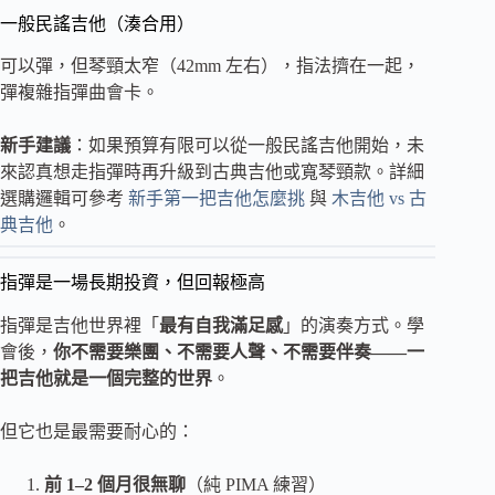
一般民謠吉他（湊合用）
可以彈，但琴頸太窄（42mm 左右），指法擠在一起，
彈複雜指彈曲會卡。
新手建議
：如果預算有限可以從一般民謠吉他開始，未
來認真想走指彈時再升級到古典吉他或寬琴頸款。詳細
選購邏輯可參考
新手第一把吉他怎麼挑
與
木吉他 vs 古
典吉他
。
指彈是一場長期投資，但回報極高
指彈是吉他世界裡「
最有自我滿足感
」的演奏方式。學
會後，
你不需要樂團、不需要人聲、不需要伴奏——一
把吉他就是一個完整的世界
。
但它也是最需要耐心的：
前 1–2 個月很無聊
（純 PIMA 練習）