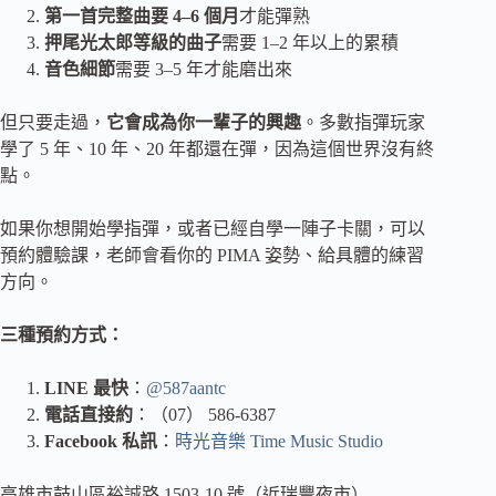
第一首完整曲要 4–6 個月
才能彈熟
押尾光太郎等級的曲子
需要 1–2 年以上的累積
音色細節
需要 3–5 年才能磨出來
但只要走過，
它會成為你一輩子的興趣
。多數指彈玩家
學了 5 年、10 年、20 年都還在彈，因為這個世界沒有終
點。
如果你想開始學指彈，或者已經自學一陣子卡關，可以
預約體驗課，老師會看你的 PIMA 姿勢、給具體的練習
方向。
三種預約方式：
LINE 最快
：
@587aantc
電話直接約
：（07） 586-6387
Facebook 私訊
：
時光音樂 Time Music Studio
高雄市鼓山區裕誠路 1503-10 號（近瑞豐夜市）