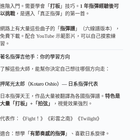
進階入門。需要學會「
打板
」技巧。
1 年指彈經驗後可
以挑戰
，是邁入「真正指彈」的第一首。
網路上有大量這些曲子的「
指彈譜
」（六線譜版本），
免費下載。配合 YouTube 示範影片，可以自己摸索練
習。
著名指彈吉他手：你的學習方向
了解這些大師，能幫你決定自己想往哪個方向走：
押尾光太郎（Kotaro Oshio）— 日系指彈代表
日本指彈天王，作品大量被翻譯為各國指彈譜。
特色是
大量「打板」+「拍弦」
，視覺效果強烈。
代表作：《Fight！》《彩雲之南》《Twilight》
適合：想學「
有節奏感的指彈
」、喜歡日系旋律。