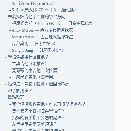
4. 《River Flows in You》
5. 押尾光太郎《Fight！》（簡化版）
著名指彈吉他手：你的學習方向
押尾光太郎（Kotaro Oshio）— 日系指彈代表
Andy McKee — 西方現代指彈代表
Mateus Asato — 巴西現代指彈新星
岸部真明 — 日系空靈派
Sungha Jung — 韓國天才少年
學指彈該用什麼吉他？
古典吉他（最推薦）
寬琴頸的木吉他（次推薦）
一般民謠吉他（湊合用）
指彈是一場長期投資，但回報極高
想了解更多？
重點整理
完全沒接觸過吉他，可以直接學指彈嗎？
要不要先學會刷弦再學指彈？
指彈的右手指甲要怎麼處理？
左手指甲還是要剪短嗎？