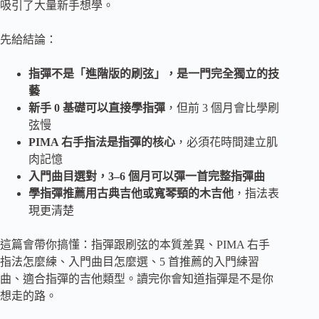
吸引了大量新手想學。
先給結論：
指彈不是「進階版的刷弦」，是一門完全獨立的技
藝
新手 0 基礎可以直接學指彈
，但前 3 個月會比學刷
弦慢
PIMA 右手指法是指彈的核心
，必須花時間建立肌
肉記憶
入門曲目選對，3–6 個月可以彈一首完整指彈曲
學指彈推薦用古典吉他或寬琴頸的木吉他
，指法表
現更清楚
這篇會帶你搞懂：指彈跟刷弦的本質差異、PIMA 右手
指法怎麼練、入門曲目怎麼選、5 首推薦的入門練習
曲、適合指彈的吉他類型。讀完你會知道指彈是不是你
想走的路。