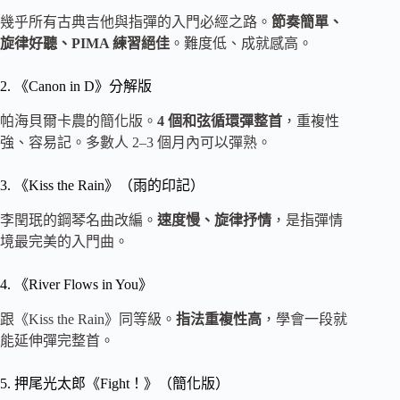
幾乎所有古典吉他與指彈的入門必經之路。
節奏簡單、
旋律好聽、PIMA 練習絕佳
。難度低、成就感高。
2. 《Canon in D》分解版
帕海貝爾卡農的簡化版。
4 個和弦循環彈整首
，重複性
強、容易記。多數人 2–3 個月內可以彈熟。
3. 《Kiss the Rain》（雨的印記）
李閏珉的鋼琴名曲改編。
速度慢、旋律抒情
，是指彈情
境最完美的入門曲。
4. 《River Flows in You》
跟《Kiss the Rain》同等級。
指法重複性高
，學會一段就
能延伸彈完整首。
5. 押尾光太郎《Fight！》（簡化版）