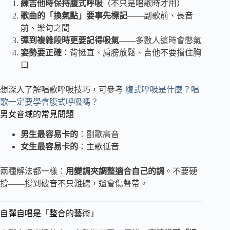
練吉他時保持腹式呼吸
（不只是唱歌時才用）
歌曲的「換氣點」要事先標記
——副歌前、長音
前、樂句之間
彈到複雜段時更要記得吸氣
——多數人這時會憋氣
姿勢要正確
：背挺直、肩膀放鬆、吉他不要擋住胸
口
想深入了解唱歌呼吸技巧，可參考
腹式呼吸是什麼？唱
歌一定要學會腹式呼吸嗎？
男女音域的常見問題
男生最容易卡的
：副歌高音
女生最容易卡的
：主歌低音
兩種解法都一樣：
用變調夾調整適合自己的調
。不要硬
撐——撐到破音不只難聽，還會傷聲帶。
自彈自唱是「整合的藝術」