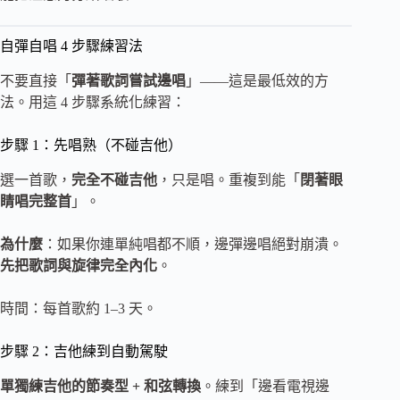
自彈自唱 4 步驟練習法
不要直接「
彈著歌詞嘗試邊唱
」——這是最低效的方
法。用這 4 步驟系統化練習：
步驟 1：先唱熟（不碰吉他）
選一首歌，
完全不碰吉他
，只是唱。重複到能「
閉著眼
睛唱完整首
」。
為什麼
：如果你連單純唱都不順，邊彈邊唱絕對崩潰。
先把歌詞與旋律完全內化
。
時間：每首歌約 1–3 天。
步驟 2：吉他練到自動駕駛
單獨練吉他的節奏型 + 和弦轉換
。練到「邊看電視邊