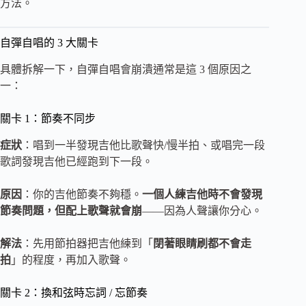
方法。
自彈自唱的 3 大關卡
具體拆解一下，自彈自唱會崩潰通常是這 3 個原因之
一：
關卡 1：節奏不同步
症狀
：唱到一半發現吉他比歌聲快/慢半拍、或唱完一段
歌詞發現吉他已經跑到下一段。
原因
：你的吉他節奏不夠穩。
一個人練吉他時不會發現
節奏問題，但配上歌聲就會崩
——因為人聲讓你分心。
解法
：先用節拍器把吉他練到「
閉著眼睛刷都不會走
拍
」的程度，再加入歌聲。
關卡 2：換和弦時忘詞 / 忘節奏