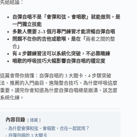
先給結論：
自彈自唱不是「會彈和弦 + 會唱歌」就能做到，是
一門獨立技能
多數人需要 2–3 個月專門練習才能流暢自彈自唱
問題不在你的吉他或歌喉，是在「
兩者之間的整
合
」
有 4 步驟練習法可以系統化突破，不必靠瞎練
唱歌的呼吸技巧大幅影響自彈自唱的穩定度
這篇會帶你搞懂：自彈自唱的 3 大關卡、4 步驟突破
法、推薦的入門曲目、進階整合技巧、為什麼呼吸這麼
重要。讀完你會知道為什麼自彈自唱總是崩潰、該怎麼
系統化練。
內容目錄
隱藏
為什麼會彈和弦、會唱歌，合在一起就垮？
自彈自唱的 3 大關卡