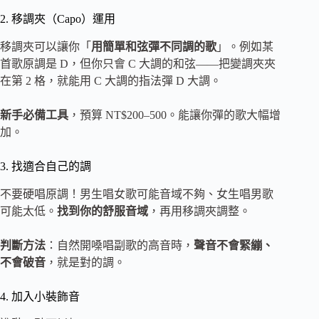
2. 移調夾（Capo）運用
移調夾可以讓你「
用簡單和弦彈不同調的歌
」。例如某
首歌原調是 D，但你只會 C 大調的和弦——把變調夾夾
在第 2 格，就能用 C 大調的指法彈 D 大調。
新手必備工具
，預算 NT$200–500。能讓你彈的歌大幅增
加。
3. 找適合自己的調
不要硬唱原調！男生唱女歌可能音域不夠、女生唱男歌
可能太低。
找到你的舒服音域
，再用移調夾調整。
判斷方法
：自然開嗓唱副歌的高音時，
聲音不會緊繃、
不會破音
，就是對的調。
4. 加入小裝飾音