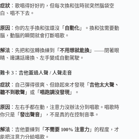
症狀
：歌唱得好好的，但每次換和弦時就突然腦袋空
白、唱不下去。
原因
：你的左手換和弦還沒「
自動化
」。換和弦需要動
腦，動腦的瞬間就會打斷唱歌。
解法
：先把和弦轉換練到「
不用想就能換
」——閉著眼
睛、邊講話邊換、左手變成自動駕駛。
難卡 3：吉他蓋過人聲 / 人聲走音
症狀
：自己彈得很爽、但錄起來才發現「
吉他太大聲、
聽不到歌聲
」或「
唱跑調沒發現
」。
原因
：左右手都在動，注意力沒辦法分到唱歌。唱歌時
你只是「
發出聲音
」，不是真的在控制音準。
解法
：吉他要練到「
不需要 100% 注意力
」的程度，才
能把注意力分給唱歌。