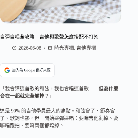
自彈自唱全攻略｜吉他與歌聲怎麼搭配不打架
2026-06-08
時光專欄
,
吉他專欄
加入為 Google 偏好來源
「我會彈這首歌的和弦，我也會唱這首歌——但
為什麼
合在一起就完全崩掉
？」
這是 90% 的吉他學員最大的痛點。和弦會了、節奏會
了、歌詞也熟，但一開始邊彈邊唱：要嘛吉他亂掉、要
嘛唱跑拍、要嘛兩個都垮掉。