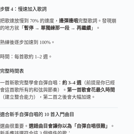
步驟 4：慢速加入歌詞
把歌速放慢到 70% 的速度，
邊彈邊唱
完整歌詞。發現崩
的地方就「
暫停 → 單獨練那一段 → 再繼續
」。
熟練後逐步加速到 100%。
時間：每首歌約 1–2 週。
完整時間表
一首新歌完整學會自彈自唱：
約 3–4 週
（前提是你已經
會這首歌所有的和弦與節奏）。
第一首歌會花最久時間
（建立整合能力），第二首之後會大幅加速。
適合新手自彈自唱的 10 首入門曲目
選曲很重要。
選錯曲目會讓你以為「自彈自唱很難」
。
新手應該選符合這 3 個條件的歌：