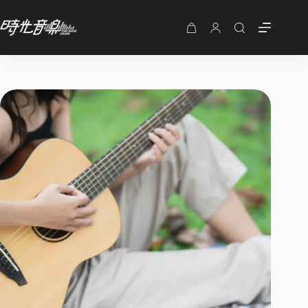
購
物
車