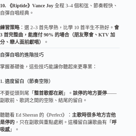
10. 《Riptide》Vance Joy
全程 3–4 個和弦、節奏輕快、
自彈自唱經典。
練習策略
：選 2–3 首先學熟，比學 10 首半生不熟好。
會
3 首完整曲，能應付 90% 的場合（朋友聚會、KTV 加
分、戀人面前獻唱）
。
自彈自唱的進階技巧
掌握基礎後，這些技巧能讓你聽起來更專業：
1. 適度留白（節奏空隙）
不要從頭到尾「
整首歌都在刷
」。
該停的地方要停
——
副歌前、歌詞之間的空隙、結尾的留白。
聽聽看 Ed Sheeran 的《Perfect》：
主歌時很多地方吉他
是停的
，只在副歌與重點處刷。這種留白讓歌曲有「
呼
吸感
」。