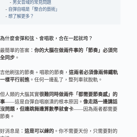
男女音域的常見問題
自彈自唱是「整合的藝術」
想了解更多？
為什麼會彈和弦、會唱歌，合在一起就垮？
最簡單的答案：
你的大腦在做兩件事的「節奏」必須完
全同步
。
吉他刷弦的節奏 + 唱歌的節奏，
這兩者必須像兩條鐵軌
一樣平行前進
。任何一邊亂了，整列車就脫軌。
但人類的大腦其實
很難同時做兩件「都需要節奏感」的
事
——這是自彈自唱崩潰的根本原因。
像走路一邊講話
沒問題，但邊跳舞邊算數學就會卡
——因為兩者都需要
節奏。
好消息是：
這是可以練的
。你不需要天份，只需要對的