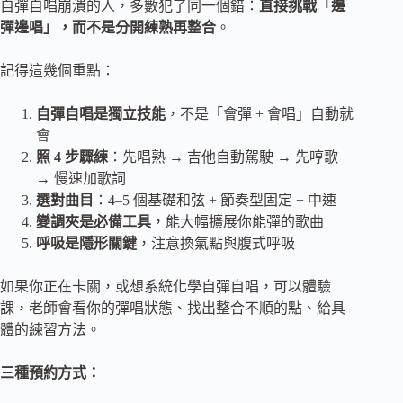
自彈自唱崩潰的人，多數犯了同一個錯：
直接挑戰「邊
彈邊唱」，而不是分開練熟再整合
。
記得這幾個重點：
自彈自唱是獨立技能
，不是「會彈 + 會唱」自動就
會
照 4 步驟練
：先唱熟 → 吉他自動駕駛 → 先哼歌
→ 慢速加歌詞
選對曲目
：4–5 個基礎和弦 + 節奏型固定 + 中速
變調夾是必備工具
，能大幅擴展你能彈的歌曲
呼吸是隱形關鍵
，注意換氣點與腹式呼吸
如果你正在卡關，或想系統化學自彈自唱，可以體驗
課，老師會看你的彈唱狀態、找出整合不順的點、給具
體的練習方法。
三種預約方式：