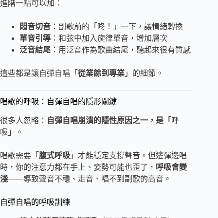
進階一點可以加：
悶音切音
：副歌前的「咚！」一下，讓情緒轉換
單音引導
：和弦中加入旋律單音，增加層次
泛音結尾
：用泛音作為歌曲結尾，聽起來很有質感
這些都是讓自彈自唱「
從業餘到專業
」的細節。
唱歌的呼吸：自彈自唱的隱形關鍵
很多人忽略：
自彈自唱崩潰的隱性原因之一，是「
呼
吸
」
。
唱歌需要「
腹式呼吸
」才能穩定支撐聲音。但邊彈邊唱
時，你的注意力都在手上、姿勢可能也歪了，
呼吸會變
淺
——導致聲音不穩、走音、唱不到副歌的高音。
自彈自唱的呼吸訓練