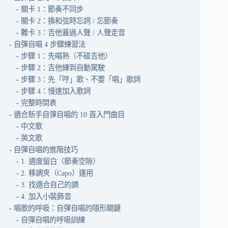
關卡 1：節奏不同步
關卡 2：換和弦時忘詞 / 忘節奏
難卡 3：吉他蓋過人聲 / 人聲走音
自彈自唱 4 步驟練習法
步驟 1：先唱熟（不碰吉他）
步驟 2：吉他練到自動駕駛
步驟 3：先「哼」歌、不要「唱」歌詞
步驟 4：慢速加入歌詞
完整時間表
適合新手自彈自唱的 10 首入門曲目
中文歌
英文歌
自彈自唱的進階技巧
1. 適度留白（節奏空隙）
2. 移調夾（Capo）運用
3. 找適合自己的調
4. 加入小裝飾音
唱歌的呼吸：自彈自唱的隱形關鍵
自彈自唱的呼吸訓練