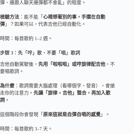
彈、邊跟人聊天邊彈都不會亂」的程度。
檢驗方法
：能不能「
心裡想著別的事，手還在自動
彈
」？如果可以，代表吉他已經自動化。
時間：每首歌約 1–2 週。
步驟 3：先「哼」歌、不要「唱」歌詞
吉他自動駕駛後，
先用「啦啦啦」或哼旋律配吉他
，不
要唱歌詞。
為什麼
：歌詞需要大腦處理（看哪個字、發音），會搶
走你的注意力。
先讓「旋律 + 吉他」整合，再加入歌
詞
。
這個階段你會發現「
原來這就是自彈自唱的感覺
」。
時間：每首歌約 3–7 天。