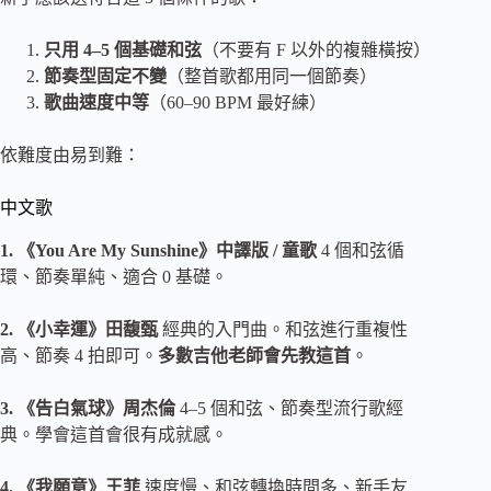
只用 4–5 個基礎和弦
（不要有 F 以外的複雜橫按）
節奏型固定不變
（整首歌都用同一個節奏）
歌曲速度中等
（60–90 BPM 最好練）
依難度由易到難：
中文歌
1. 《You Are My Sunshine》中譯版 / 童歌
4 個和弦循
環、節奏單純、適合 0 基礎。
2. 《小幸運》田馥甄
經典的入門曲。和弦進行重複性
高、節奏 4 拍即可。
多數吉他老師會先教這首
。
3. 《告白氣球》周杰倫
4–5 個和弦、節奏型流行歌經
典。學會這首會很有成就感。
4. 《我願意》王菲
速度慢、和弦轉換時間多、新手友