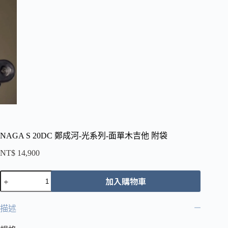
NAGA S 20DC 鄭成河-光系列-面單木吉他 附袋
NT$
14,900
NAGA
加入購物車
S
20DC
鄭
描述
成
河-