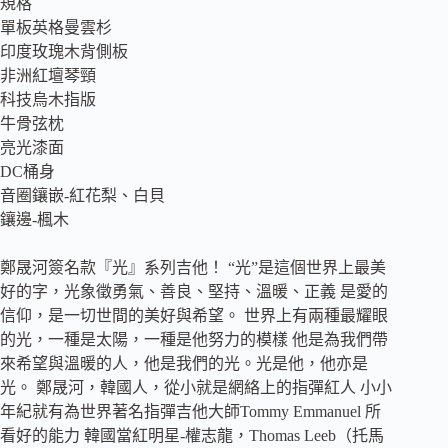
規格
光
單板英格曼雲杉
系
印度玫瑰木背側板
列-
面
非洲紅壇琴頸
單
科技烏木指版
木
牛骨弦枕
吉
亮光漆面
他
DC桶身
附
音圈鑲嵌-紅花梨、白貝
袋
鑲邊-楓木
數
量
鄭晟河簽名款『光』系列吉他！ “光”是這個世界上最美
好的字，光象徵勇氣、善良、堅持、溫暖、正義 是愛的
信仰，是一切世間的美好與希望。 世界上有兩種最耀眼
的光，一種是太陽，一種是他努力的模樣 他是為我們帶
來希望與溫暖的人，他是我們的光。光是他，他亦是
光。 鄭晟河，韓國人，從小就是網絡上的指彈紅人 小小
年紀就有為世界著名指彈吉他大師Tommy Emmanuel 所
看好的能力 韓國當紅明星-權志龍，Thomas Leeb（托馬