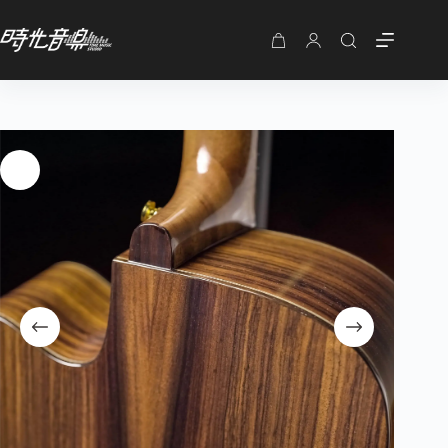
NAGA S 20DC 鄭成河-光系列-面單木吉他 附袋
加入購物車
NT$
14,900
購
物
車