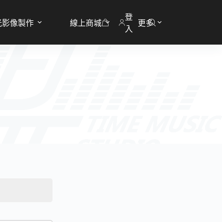
登
光影像製作
線上商城
更多
購
入
物
車