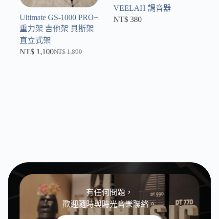
VEELAH 調音器
Ultimate GS-1000 PRO+
NT$
380
重力架 吉他架 貝斯架
直立式架
NT$
1,100
NT$
1,890
原
目
始
前
價
價
格：
格：
NT$ 1,890。
NT$ 1,100。
有任何問題，
歡迎隨時與時光音樂聯絡。