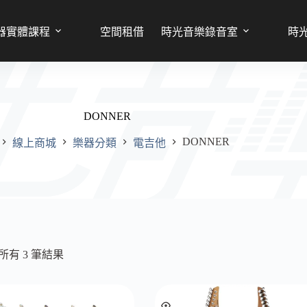
器實體課程
空間租借
時光音樂錄音室
時
DONNER
DONNER
線上商城
樂器分類
電吉他
首
頁
所有 3 筆結果