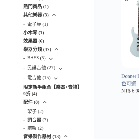
個
1
熱門商品
1
產
個
3
其他樂器
3
品
產
個
1
電子琴
1
品
產
個
1
小木琴
1
品
產
個
6
效果器
6
品
產
個
47
樂器分類
47
品
產
個
5
BASS
5
品
產
個
27
品
民謠吉他
27
產
個
15
Donner
品
電吉他
15
產
個
色可選
品
限定新手組合【樂器+音箱】
產
NT$
6,9
4
9折
4
品
個
8
配件
8
產
個
2
架子
2
品
產
個
3
調音器
3
品
產
個
2
譜架
2
品
產
個
13
音樂製作器材
13
品