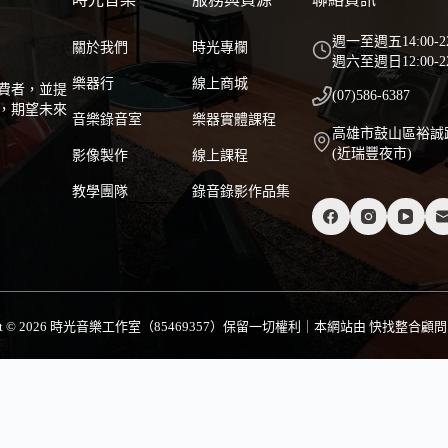
週一至週五14:00-2
關於我們
時光專欄
週六至週日12:00-22
樂器行
線上商城
消費者，並提
(07)586-6387
，期望未來
音樂錄音室
樂器實體課程
高雄市鼓山區裕誠路1
(近瑞豐夜市)
影像製作
線上課程
教學團隊
錄音錄影作品集
ight © 2026 時光音樂工作室（85469357）保留一切權利｜本網站由
快找整合顧問