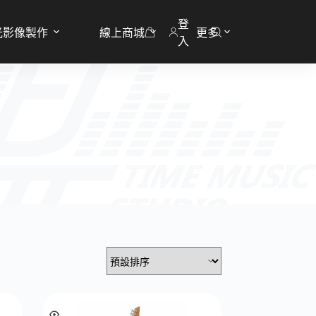
登
光影像製作
線上商城
更多
購
入
物
車