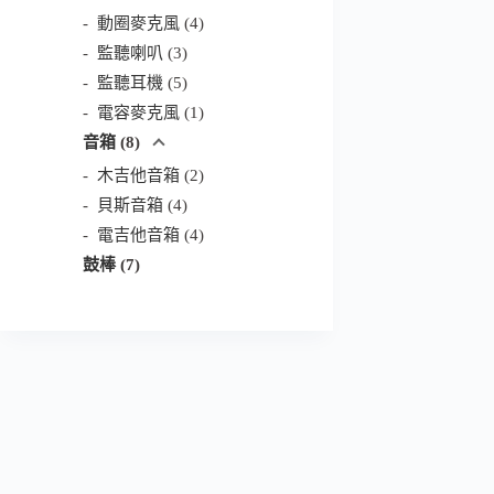
產
個
4
動圈麥克風
4
品
產
個
3
監聽喇叭
3
品
產
個
5
監聽耳機
5
品
產
個
1
電容麥克風
1
品
產
個
8
音箱
8
品
產
個
2
木吉他音箱
2
品
產
個
4
貝斯音箱
4
品
產
個
4
電吉他音箱
4
品
產
個
7
鼓棒
7
品
產
個
品
產
品