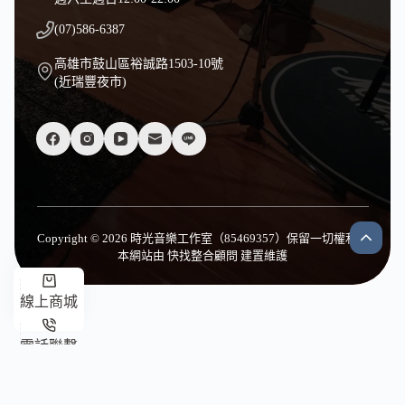
(07)586-6387
高雄市鼓山區裕誠路1503-10號
(近瑞豐夜市)
Copyright © 2026 時光音樂工作室（85469357）保留一切權利｜
本網站由
快找整合顧問
建置維護
線上商城
電話聯繫
臉書客服