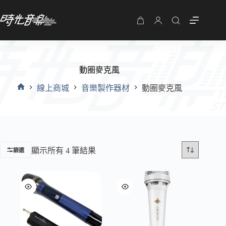
購
物
車
動圈麥克風
線上商城
音樂製作器材
動圈麥克風
首
頁
顯示所有 4 筆結果
篩選